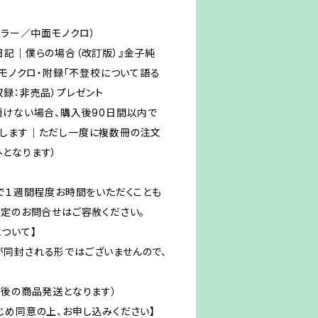
カラー／中面モノクロ）
日記｜僕らの場合（改訂版）』金子純
・モノクロ・附録「不登校について語る
収録：非売品）プレゼント
頂けない場合、購入後90日間以内で
たします｜ただし一度に複数冊の注文
となります）
まで１週間程度お時間をいただくことも
予定のお問合せはご容赦ください。
ついて】
同封される形ではございませんので、
認後の商品発送となります）
じめ同意の上、お申し込みください】