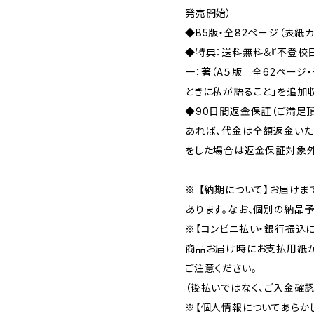
発売開始）
◆B5版・全82ページ（表紙
◆特典：送料無料＆『不登校
一：著（A５版 全62ページ
ときに私が語ること」を追加
◆90日間返金保証（ご満足
あれば、代金は全額返金い
をした場合は返金保証対象外
※ 【納期について】お届け
あります。なお、個別の納品
※【コンビニ払い・銀行振込に
商品お届け時にお支払用紙が
ご注意ください。
（後払いではなく、ご入金確
※【個人情報についてあらか