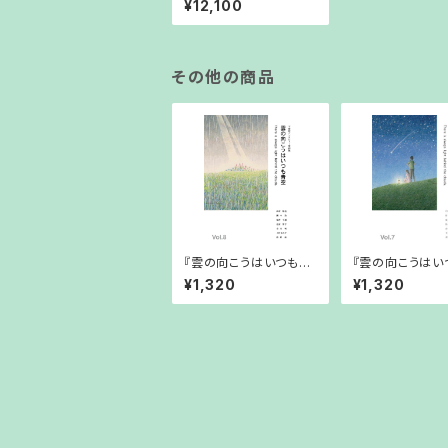
¥12,100
ol.12
その他の商品
『雲の向こうはいつも青
『雲の向こうはい
空』 Vol.8 （2022年10
空』 Vol.7 （20
¥1,320
¥1,320
月5日発行）
月2日発行）