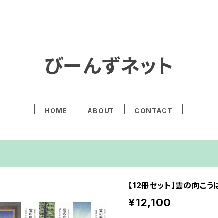
びーんずネット
HOME
ABOUT
CONTACT
【12冊セット】雲の向こうはい
¥12,100