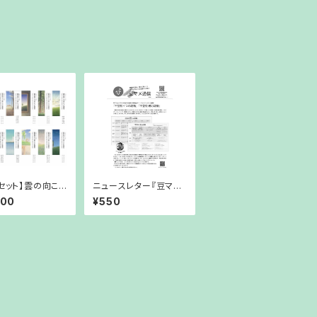
冊セット】雲の向こう
ニュースレター『豆マメ
青空 Vol.1〜V
通信』2026年7月号
100
¥550