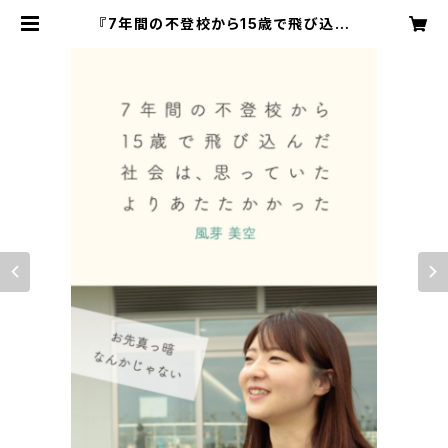
『7年間の不登校から15歳で飛び込ん
だ社会は、思っていたよりあたたかかっ
た』風芽美空・著（2023年3月25日発
行） | びーんずネット