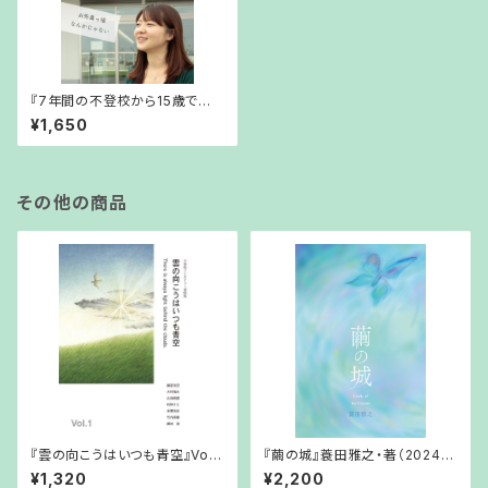
『7年間の不登校から15歳で飛
び込んだ社会は、思っていたより
¥1,650
あたたかかった』風芽美空・著（2
023年3月25日発行）
その他の商品
『雲の向こうはいつも青空』Vol.1
『繭の城』蓑田雅之・著（2024年
（2019年3月1日発行）
4月18日発行）
¥1,320
¥2,200