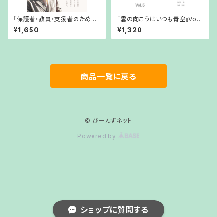
『保護者・教員・支援者のための
『雲の向こうはいつも青空』Vol.
不登校の手帖』島田徳隆・著（20
5 （2021年3月29日発行）
¥1,650
¥1,320
24年3月15日発行）
商品一覧に戻る
© びーんずネット
Powered by
ショップに質問する